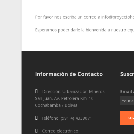
Por favor nos escriba un correo a info@proyectoho
Esperamos poder darle la bienvenida a nuestro equ
Información de Contacto
Suscr
Dirección: Urbanización Mineros
Email 
San Juan, Av. Petrolera Km. 10
Cochabamba / Bolivia
Teléfono: (591 4) 4338071
Correo electrónico: