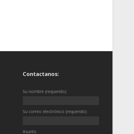
Contactanos:
Su nombre (requerido)
Su correo electrónico (requerido)
Asunto