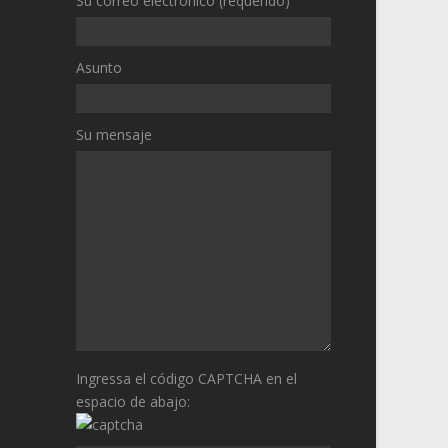
Su correo electrónico (requerido)
Asunto
Su mensaje
Ingressa el código CAPTCHA en el
espacio de abajo: