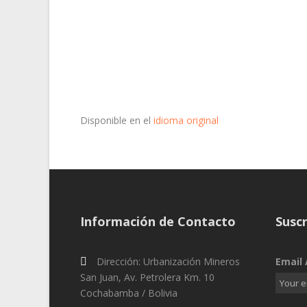
Disponible en el
idioma original
Información de Contacto
Suscr
Dirección: Urbanización Mineros
Email 
San Juan, Av. Petrolera Km. 10
Cochabamba / Bolivia