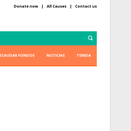
Donate now
|
All Causes
|
Contact us
ECAUDAR FONDOS
NOTICIAS
TIENDA