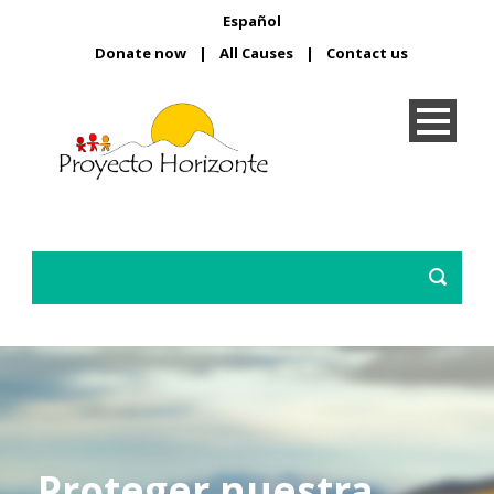
Español
Donate now
|
All Causes
|
Contact us
Proteger nuestra