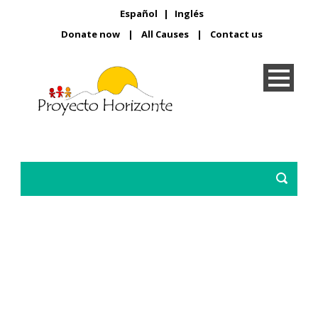
Español
|
Inglés
Donate now
|
All Causes
|
Contact us