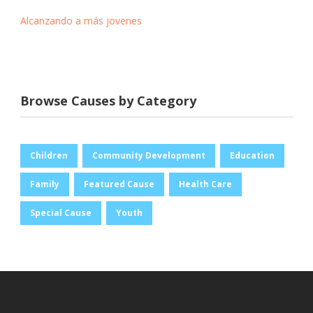
Alcanzando a más jovenes
Browse Causes by Category
Children
Community Development
Education
Family
Featured Cause
Health Care
Special Cause
Youth