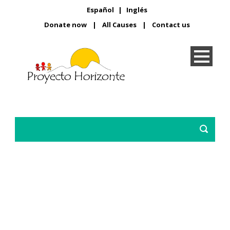
Español
|
Inglés
Donate now
|
All Causes
|
Contact us
Arte contra la