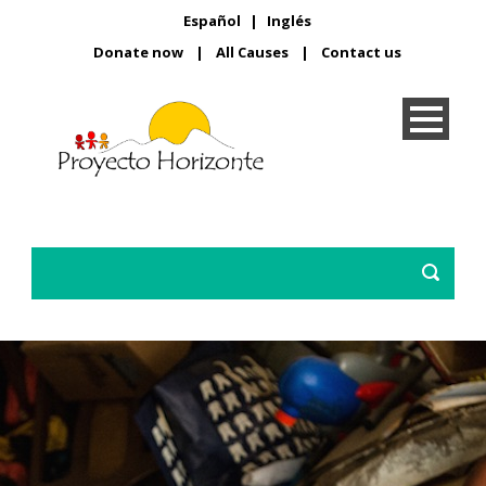
Español
|
Inglés
Donate now
|
All Causes
|
Contact us