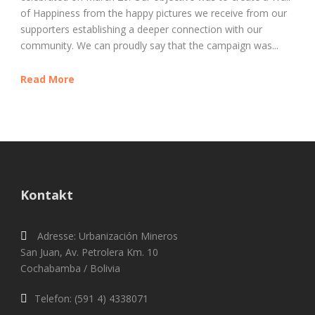
of Happiness from the happy pictures we receive from our
supporters establishing a deeper connection with our
community. We can proudly say that the campaign was...
Read More
Kontakt
Adresse: Urbanización Mineros
San Juan, Av. Petrolera Km. 10
Cochabamba / Bolivia
Telefon: (591 4) 4338071