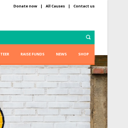
Donate now
|
All Causes
|
Contact us
TEER
RAISE FUNDS
NEWS
SHOP