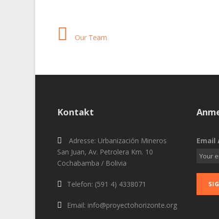
Our Team
Kontakt
Anme
Adresse: Urbanización Mineros
Email 
San Juan, Av. Petrolera Km. 10
Cochabamba / Bolivia
Telefon: (591 4) 4338071
Email: info@proyectohorizonte.org